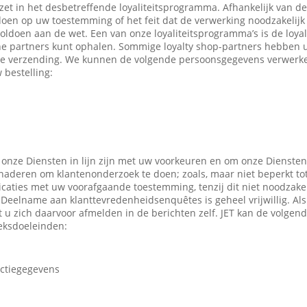
ezet in het desbetreffende loyaliteitsprogramma. Afhankelijk van 
en op uw toestemming of het feit dat de verwerking noodzakelijk 
oldoen aan de wet. Een van onze loyaliteitsprogramma’s is de loyal
ne partners kunt ophalen. Sommige loyalty shop-partners hebben
e verzending. We kunnen de volgende persoonsgegevens verwerken
 bestelling:
 onze Diensten in lijn zijn met uw voorkeuren en om onze Diensten
enaderen om klantenonderzoek te doen; zoals, maar niet beperkt to
caties met uw voorafgaande toestemming, tenzij dit niet noodzakeli
 Deelname aan klanttevredenheidsenquêtes is geheel vrijwillig. Al
t u zich daarvoor afmelden in de berichten zelf. JET kan de volge
eksdoeleinden:
actiegegevens