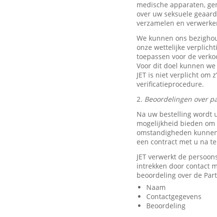
medische apparaten, ge
over uw seksuele geaard
verzamelen en verwerke
We kunnen ons bezighou
onze wettelijke verplich
toepassen voor de verkoo
Voor dit doel kunnen we
JET is niet verplicht om 
verificatieprocedure.
2.
Beoordelingen over pa
Na uw bestelling wordt 
mogelijkheid bieden om e
omstandigheden kunnen w
een contract met u na t
JET verwerkt de persoon
intrekken door contact
beoordeling over de Part
Naam
Contactgegevens
Beoordeling