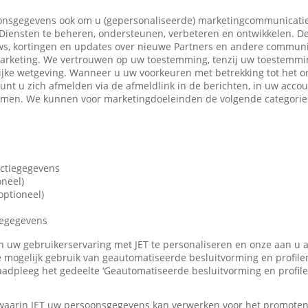
nsgegevens ook om u (gepersonaliseerde) marketingcommunicatie
iensten te beheren, ondersteunen, verbeteren en ontwikkelen. De
ws, kortingen en updates over nieuwe Partners en andere communi
marketing. We vertrouwen op uw toestemming, tenzij uw toestemming
ijke wetgeving. Wanneer u uw voorkeuren met betrekking tot het o
 kunt u zich afmelden via de afmeldlink in de berichten, in uw accou
nemen. We kunnen voor marketingdoeleinden de volgende categori
actiegegevens
oneel)
ptioneel)
iegegevens
len uw gebruikerservaring met JET te personaliseren en onze aan u
 mogelijk gebruik van geautomatiseerde besluitvorming en profile
adpleeg het gedeelte ‘Geautomatiseerde besluitvorming en profile
 waarin JET uw persoonsgegevens kan verwerken voor het promote