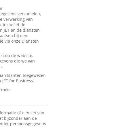
ar
sgegevens verzamelen,
de verwerking van
 inclusief de
an JET en de diensten
laatsen bij een
ie via onze Diensten
st op de website,
egevens die we van
n.
 aan klanten toegewezen
JET for Business.
ermen.
formatie of een set van
het bijzonder aan de
 Onder persoonsgegevens