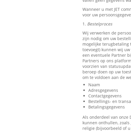
vallen geen gegevens waa
Wanneer u met JET comm
voor uw persoonsgegeve
1.
Bestelproces
Wij verwerken de persoo
zijn nodig om uw bestell
mogelijke terugbetaling
toevoegt) kunnen wij uw 
een eventuele Partner b
Partners op ons platfor
voorzien van statusupda
beroep doen op uw toest
om te voldoen aan de we
Naam
Adresgegevens
Contactgegevens
Bestellings- en trans
Betalingsgegevens
Als onderdeel van onze 
kunnen onthullen, zoals 
religie (bijvoorbeeld of