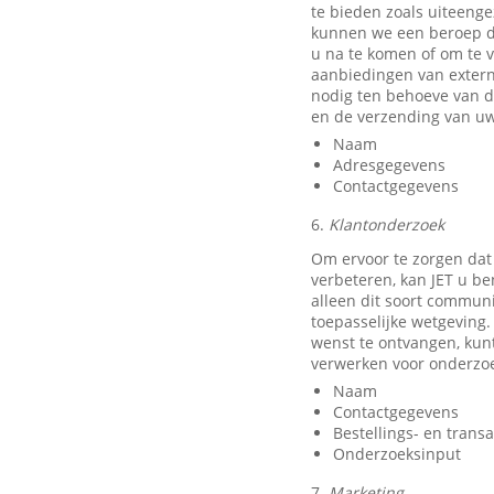
te bieden zoals uiteeng
kunnen we een beroep do
u na te komen of om te v
aanbiedingen van exter
nodig ten behoeve van d
en de verzending van uw
Naam
Adresgegevens
Contactgegevens
6.
Klantonderzoek
Om ervoor te zorgen dat
verbeteren, kan JET u b
alleen dit soort communi
toepasselijke wetgeving.
wenst te ontvangen, kun
verwerken voor onderzo
Naam
Contactgegevens
Bestellings- en trans
Onderzoeksinput
7.
Marketing