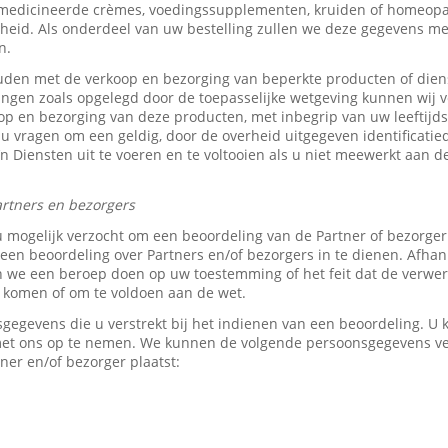
medicineerde crèmes, voedingssupplementen, kruiden of homeopat
heid. Als onderdeel van uw bestelling zullen we deze gegevens 
n.
den met de verkoop en bezorging van beperkte producten of dien
tingen zoals opgelegd door de toepasselijke wetgeving kunnen wij v
p en bezorging van deze producten, met inbegrip van uw leeftijds-
 u vragen om een geldig, door de overheid uitgegeven identificati
z’n Diensten uit te voeren en te voltooien als u niet meewerkt aan d
rtners en bezorgers
u mogelijk verzocht om een beoordeling van de Partner of bezorge
en beoordeling over Partners en/of bezorgers in te dienen. Afhank
e een beroep doen op uw toestemming of het feit dat de verwerk
e komen of om te voldoen aan de wet.
sgegevens die u verstrekt bij het indienen van een beoordeling. 
 met ons op te nemen. We kunnen de volgende persoonsgegevens 
ner en/of bezorger plaatst: