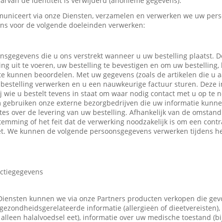
rvan de identiteit is verwijderd (anonieme gegevens).
uniceert via onze Diensten, verzamelen en verwerken we uw pers
ns voor de volgende doeleinden verwerken:
nsgegevens die u ons verstrekt wanneer u uw bestelling plaatst.
ing uit te voeren, uw bestelling te bevestigen en om uw bestelling,
 te kunnen beoordelen. Met uw gegevens (zoals de artikelen die u
bestelling verwerken en u een nauwkeurige factuur sturen. Deze in
ij wie u bestelt tevens in staat om waar nodig contact met u op t
m gebruiken onze externe bezorgbedrijven die uw informatie kunn
tes over de levering van uw bestelling. Afhankelijk van de omsta
emming of het feit dat de verwerking noodzakelijk is om een contr
t. We kunnen de volgende persoonsgegevens verwerken tijdens he
actiegegevens
Diensten kunnen we via onze Partners producten verkopen die ge
gezondheidsgerelateerde informatie (allergieën of dieetvereisten),
 u alleen halalvoedsel eet), informatie over uw medische toestand (b