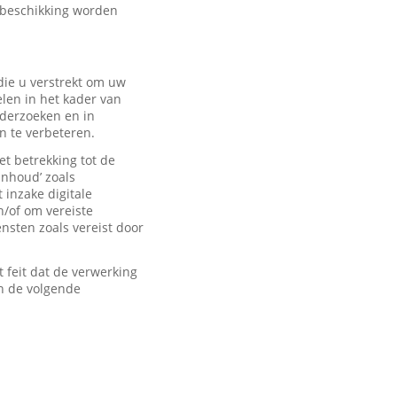
 beschikking worden
ie u verstrekt om uw
len in het kader van
derzoeken en in
n te verbeteren.
t betrekking tot de
inhoud’ zoals
 inzake digitale
n/of om vereiste
sten zoals vereist door
feit dat de verwerking
n de volgende