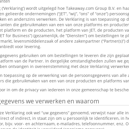
lanten
g (‘Verklaring’) wordt uitgelegd hoe Takeaway.com Group B.V. en ha
 gelieerde ondernemingen (“JET”, “wij”, “ons” of “onze”) persoon
en en anderszins verwerken. De Verklaring is van toepassing op 
anten die gebruikmaken van een van onze platforms en producten,
et platform en de producten, het platform van JET, de producten v
JET for Business”) (gezamenlijk, de “Diensten”) om bestellingen te p
markt, levensmiddelenzaak of andere zakenpartner (“Partner(s)”) d
nbiedt voor levering.
gevens gebruiken om om bestellingen te leveren die zijn geplaat
platform van de Partner. In dergelijke omstandigheden zullen we g
ebben ontvangen in overeenstemming met deze Verklaring verwerke
van toepassing op de verwerking van de persoonsgegevens van alle
s die gebruikmaken van een van onze producten en platforms van 
rvoor in om de privacy van iedereen in onze gemeenschap te besch
gegevens we verwerken en waarom
e Verklaring ook wel “uw gegevens” genoemd, verwijst naar alle in
ect of indirect, in staat zijn om u persoonlijk te identificeren, in 
tor, bijv. voor- en achternaam, e-mailadres, telefoonnummer, enz.