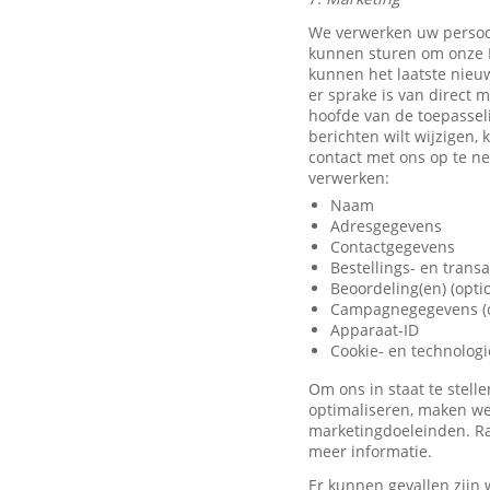
We verwerken uw persoo
kunnen sturen om onze D
kunnen het laatste nieu
er sprake is van direct 
hoofde van de toepassel
berichten wilt wijzigen,
contact met ons op te 
verwerken:
Naam
Adresgegevens
Contactgegevens
Bestellings- en trans
Beoordeling(en) (opti
Campagnegegevens (o
Apparaat-ID
Cookie- en technolog
Om ons in staat te stel
optimaliseren, maken we
marketingdoeleinden. Ra
meer informatie.
Er kunnen gevallen zijn