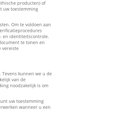
hische producten) of
met uw toestemming
sten. Om te voldoen aan
erificatieprocedures
 en identiteitscontrole.
edocument te tonen en
e vereiste
r. Tevens kunnen we u de
elijk van de
ing noodzakelijk is om
U kunt uw toestemming
verwerken wanneer u een