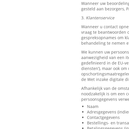
Wanneer uw beoordeling
gesteld aan bezorgers, P
3.
Klantenservice
Wanneer u contact opnee
vraag te beantwoorden o
gespreksopnames om klan
behandeling te nemen en
We kunnen uw persoonsge
aanwezigheid van een it
gedefinieerd in de EU-ve
diensten’), maar ook om 
opschortingsmaatregelen
de Wet inzake digitale d
Afhankelijk van de omst
noodzakelijk is om een 
persoonsgegevens verwer
Naam
Adresgegevens (indie
Contactgegevens
Bestellings- en trans
Betalingsgegevens (in