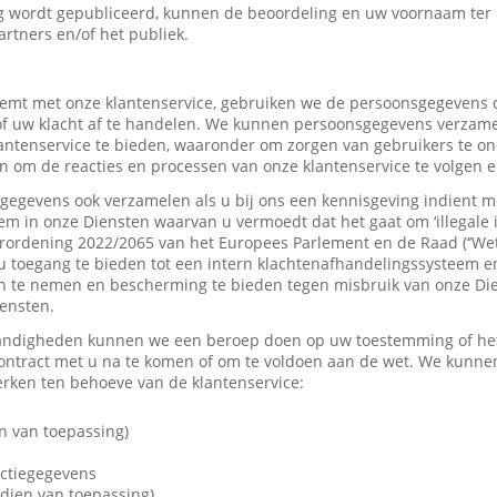
 wordt gepubliceerd, kunnen de beoordeling en uw voornaam ter
artners en/of het publiek.
mt met onze klantenservice, gebruiken we de persoonsgegevens d
f uw klacht af te handelen. We kunnen persoonsgegevens verzame
tenservice te bieden, waaronder om zorgen van gebruikers te on
 om de reacties en processen van onze klantenservice te volgen e
gevens ook verzamelen als u bij ons een kennisgeving indient me
em in onze Diensten waarvan u vermoedt dat het gaat om ‘illegale 
rordening 2022/2065 van het Europees Parlement en de Raad (‘’Wet
u toegang te bieden tot een intern klachtenafhandelingssysteem e
 te nemen en bescherming te bieden tegen misbruik van onze Dien
iensten.
andigheden kunnen we een beroep doen op uw toestemming of het 
contract met u na te komen of om te voldoen aan de wet. We kunne
ken ten behoeve van de klantenservice:
n van toepassing)
actiegegevens
dien van toepassing)