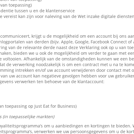
van toepassing)
dentie tussen u en de klantenservice
e vereist kan zijn voor naleving van de Wet inzake digitale dienste
 communiceert, krijgt u de mogelijkheid om een account bij ons aa
 inlogportalen van derden (bijv. Apple, Google, Facebook Connect of
ring van de relevante derde naast deze Verklaring ook op u van toe
maken, bieden we u ook de mogelijkheid om verder te gaan met een 
e voltooien. Afhankelijk van de omstandigheden kunnen we een b
dat de verwerking noodzakelijk is om een contract met u na te kom
emming intrekken en/of uw account verwijderen door contact met 
n van uw account kan negatieve gevolgen hebben voor uw gebruike
gevens verwerken ten behoeve van de klantaccount:
 toepassing op Just Eat for Business)
 (in toepasselijke markten)
 loyaliteitsprogramma’s om u aanbiedingen en kortingen te bieden
teitsprogramma’s, verwerken we uw persoonsgegevens om u de kor