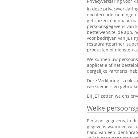
Privacyverklaring voor k
In deze privacyverklarin
dochterondernemingen en
gebruiken, openbaar mak
persoonsgegevens van kl
bestelwebsite, de app, h
voor bedrijven van JET (“
restaurantpartner, super
producten of diensten aa
We kunnen uw persoonsge
applicatie of het bestel
dergelijke Partner(s) h
Deze Verklaring is ook 
werknemers en gebruiker
Bij JET zetten we ons e
Welke persoons
Persoonsgegevens, in dez
gegevens waarmee wij, dir
hand van een identifica